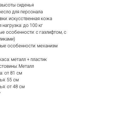
 высоты сиденья
ресло для персонала
вки: искусственная кожа
нагрузка: до 100 кг
ые особенности: с газлифтом, с
ликами)
ые особенности: механизм
аса: металл + пластик
стовины: Металл
: от 81 см
ья: 55 см
ья: от 48 см
P