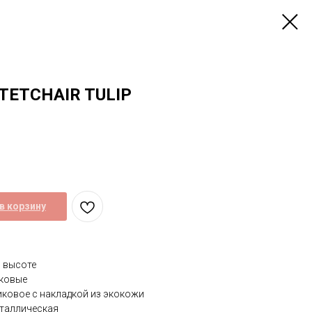
TETCHAIR TULIP
в корзину
 высоте
иковые
иковое с накладкой из экокожи
еталлическая