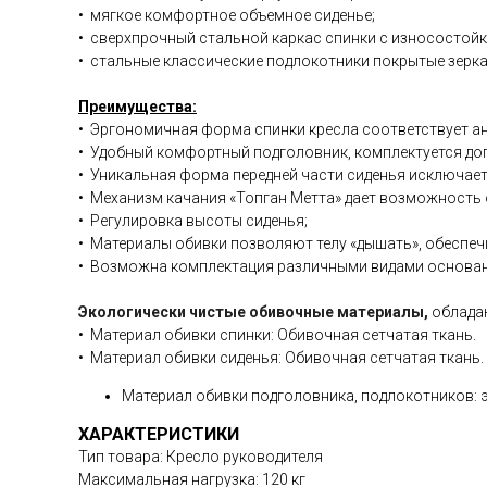
• мягкое комфортное объемное сиденье;
• сверхпрочный стальной каркас спинки с износостой
• стальные классические подлокотники покрытые зерк
Преимущества:
• Эргономичная форма спинки кресла соответствует ан
• Удобный комфортный подголовник, комплектуется до
• Уникальная форма передней части сиденья исключает
• Механизм качания «Топган Метта» дает возможность 
• Регулировка высоты сиденья;
• Материалы обивки позволяют телу «дышать», обеспе
• Возможна комплектация различными видами оснований
Экологически чистые обивочные материалы,
обладаю
• Материал обивки спинки: Обивочная сетчатая ткань.
• Материал обивки сиденья: Обивочная сетчатая ткань.
Материал обивки подголовника, подлокотников:
ХАРАКТЕРИСТИКИ
Тип товара: Кресло руководителя
Максимальная нагрузка: 120 кг