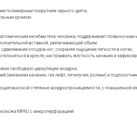
ким полимерным покрытием черного цвета;
альным хромом.
атомическим изгибам тела человека, поддерживает позвоночник 
полнительной вставкой, увеличивающей объем;
 сдавливание сосудов ног, сохраняя ощущение легкости в ногах;
отклоняться в кресле, настраивать жесткость качания и зафикси
чивая свободную циркуляцию воздуха;
 (механизм качания, газ-лифт, пятилучие, ролики) и подлокотник
щие высокой степенью воздухопроницаемости, с повышенной из
 экокожа MPRU с микроперфорацией.