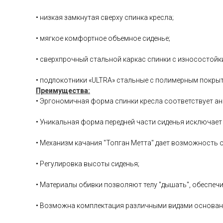
• низкая замкнутая сверху спинка кресла;
• мягкое комфортное объемное сиденье;
• сверхпрочный стальной каркас спинки с износостой
• подлокотники «ULTRA» стальные с полимерным покрыт
Преимущества:
• Эргономичная форма спинки кресла соответствует ан
• Уникальная форма передней части сиденья исключает 
• Механизм качания "Топган Метта" дает возможность 
• Регулировка высоты сиденья;
• Материалы обивки позволяют телу "дышать", обеспеч
• Возможна комплектация различными видами оснований