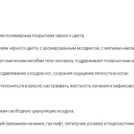
ким полимерным покрытием черного цвета;
ием черного цвета, c хромированным молдингом, с мягкими накла
атомическим изгибам тела человека, поддерживает позвоночник и
сдавливание сосудов ног, сохраняя ощущение легкости в ногах;
отклоняться в кресле, настраивать жесткость качания и зафиксир
ивая свободную циркуляцию воздуха;
 (механизм качания, газ-лифт, пятилучие, ролики) и подлокотник