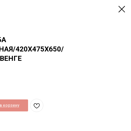
БА
АЯ/420Х475Х650/
ВЕНГЕ
в корзину