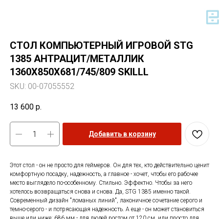
СТОЛ КОМПЬЮТЕРНЫЙ ИГРОВОЙ STG
1385 АНТРАЦИТ/МЕТАЛЛИК
1360X850Х681/745/809 SKILLL
SKU:
00-07055552
13 600
р.
Добавить в корзину
Этот стол - он не просто для геймеров. Он для тех, кто действительно ценит
комфортную посадку, надежность, а главное - хочет, чтобы его рабочее
место выглядело по-особенному. Стильно. Эффектно. Чтобы за него
хотелось возвращаться снова и снова. Да, STG 1385 именно такой.
Современный дизайн "ломаных линий", лаконичное сочетание серого и
темно-серого - и потрясающая надежность. А еще - он может становиться
выше или ниже: 686 мм - для людей ростом от 120 см, или просто для