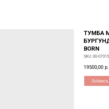
ТУМБА М
БУРГУНД
BORN
SKU:
00-0701
19500,00
р.
Добавить 