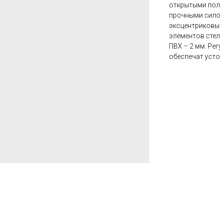
открытыми пол
прочными сило
эксцентриковы
элементов сте
ПВХ – 2 мм. Ре
обеспечат усто