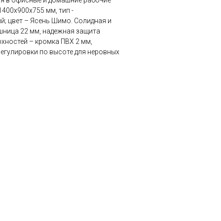
 в офисные и домашние рабочие
1400x900x755 мм, тип -
; цвет – Ясень Шимо. Солидная и
шница 22 мм, надежная защита
хностей – кромка ПВХ 2 мм,
егулировки по высоте для неровных