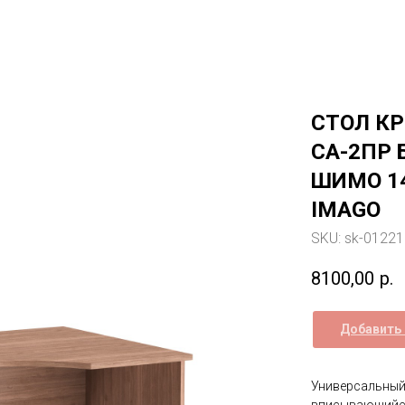
СТОЛ К
СА-2ПР 
ШИМО 14
IMAGO
SKU:
sk-0122
8100,00
р.
Добавить 
Универсальный