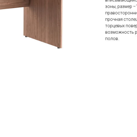
вписывающийся
зоны, размер –
правосторонний
прочная столе
торцевых повер
возможность р
полов.