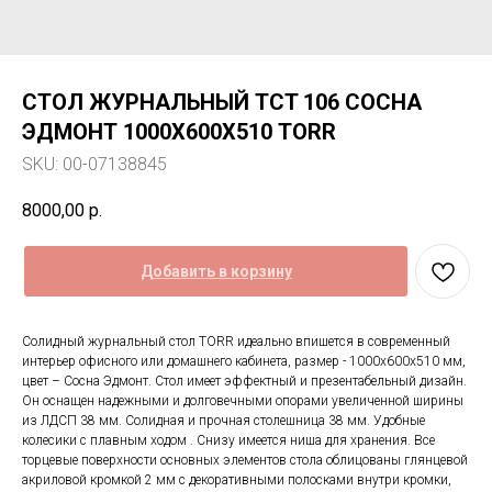
СТОЛ ЖУРНАЛЬНЫЙ TCT 106 СОСНА
ЭДМОНТ 1000Х600Х510 TORR
SKU:
00-07138845
8000,00
р.
Добавить в корзину
Солидный журнальный стол TORR идеально впишется в современный
интерьер офисного или домашнего кабинета, размер - 1000х600х510 мм,
цвет – Сосна Эдмонт. Стол имеет эффектный и презентабельный дизайн.
Он оснащен надежными и долговечными опорами увеличенной ширины
из ЛДСП 38 мм. Солидная и прочная столешница 38 мм. Удобные
колесики с плавным ходом . Снизу имеется ниша для хранения. Все
торцевые поверхности основных элементов стола облицованы глянцевой
акриловой кромкой 2 мм с декоративными полосками внутри кромки,