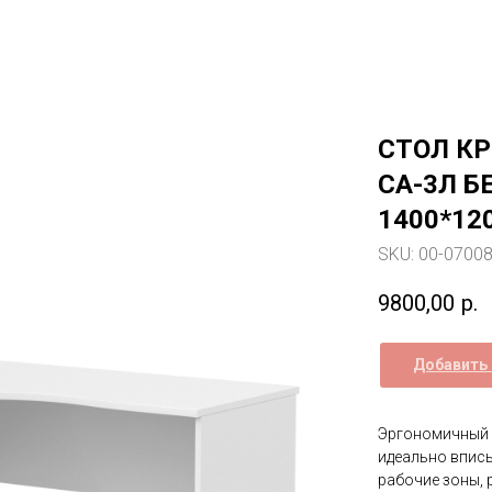
СТОЛ К
СА-3Л Б
1400*12
SKU:
00-0700
9800,00
р.
Добавить 
Эргономичный 
идеально впис
рабочие зоны, 