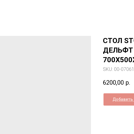
СТОЛ ST
ДЕЛЬФТ
700Х500
SKU:
00-0706
6200,00
р.
Добавить 