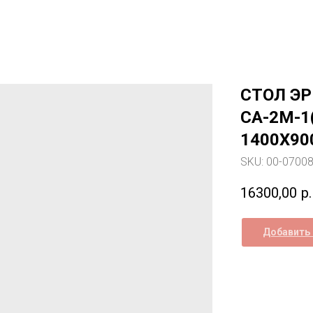
СТОЛ Э
СА-2M-1
1400Х90
SKU:
00-0700
16300,00
р.
Добавить 