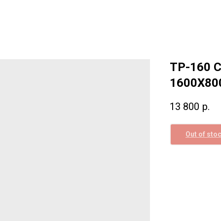
ТP-160 
1600Х80
13 800
р.
Out of sto