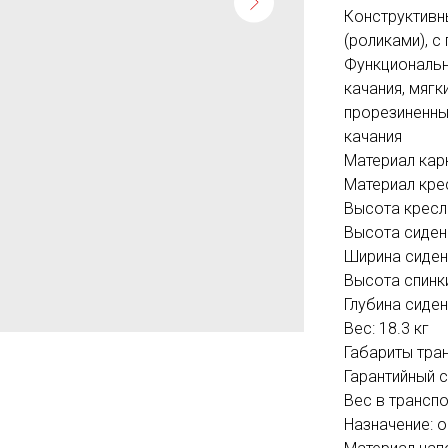
Конструктивн
(роликами), с
Функциональн
качания, мягк
прорезиненны
качания
Материал кар
Материал кре
Высота кресла
Высота сидень
Ширина сиден
Высота спинки
Глубина сиден
Вес: 18.3 кг
Габариты тра
Гарантийный с
Вес в транспо
Назначение: 