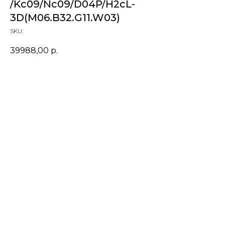
/Kc09/Nc09/D04P/H2cL-
3D(M06.B32.G11.W03)
SKU:
39988,00
р.