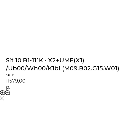
Sit 10 B1-111K - X2+UMF(X1)
/Ub00/Wh00/K1bL(M09.B02.G15.W01)
SKU:
11579,00
р.