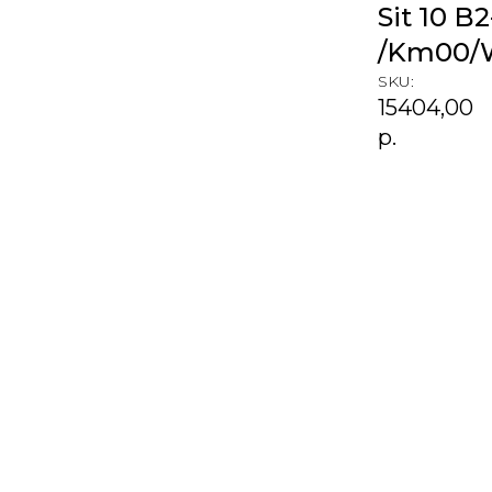
Sit 10 B
/Km00/W
SKU:
15404,00
р.