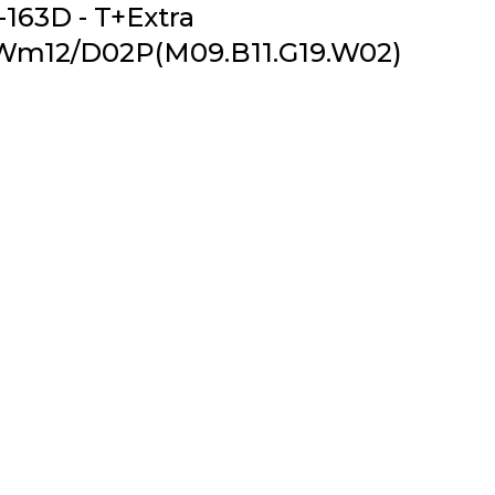
2-163D - T+Extra
m12/D02P(M09.B11.G19.W02)