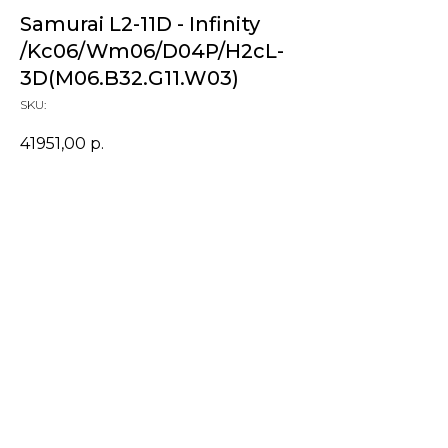
Samurai L2-11D - Infinity
/Kc06/Wm06/D04P/H2cL-
3D(M06.B32.G11.W03)
SKU:
41951,00
р.