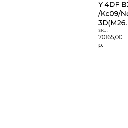
Y 4DF B2
/Kc09/N
3D(M26.
SKU:
70165,00
р.