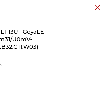
L1-13U - GoyaLE
Wm31/U0mV-
B32.G11.W03)
.