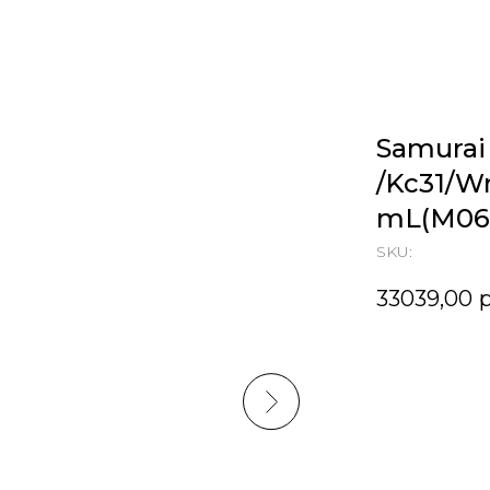
Samurai 
/Kc31/
mL(M06.
SKU:
33039,00
р