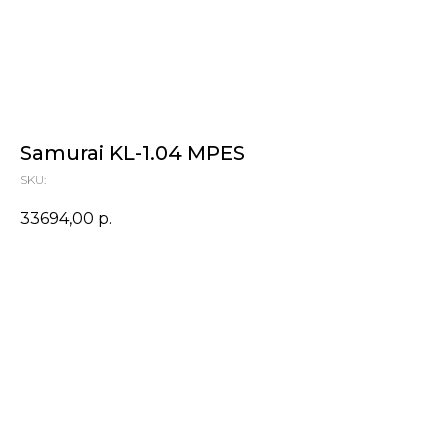
Samurai KL-1.04 MPES
SKU:
33694,00
р.