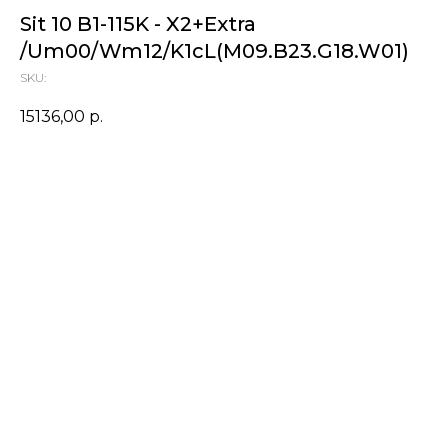
Sit 10 B1-115K - X2+Extra
/Um00/Wm12/K1cL(M09.B23.G18.W01)
SKU:
15136,00
р.