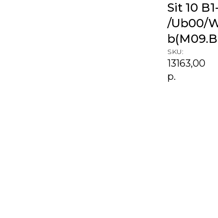
Sit 10 B
/Ub00/
b(M09.B
SKU:
13163,00
р.