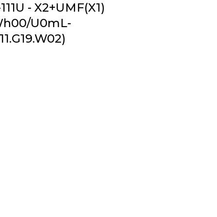
1-111U - X2+UMF(X1)
Wh00/U0mL-
11.G19.W02)