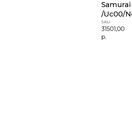
Samurai 
/Uc00/N
SKU:
31501,00
р.