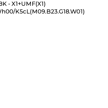
-8K - X1+UMF(X1)
h00/K5cL(M09.B23.G18.W01)