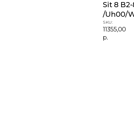
Sit 8 B2
/Uh00/W
SKU:
11355,00
р.