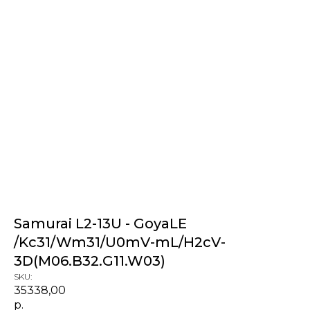
Samurai L2-13U - GoyaLE
/Kc31/Wm31/U0mV-mL/H2cV-
3D(M06.B32.G11.W03)
SKU:
35338,00
р.