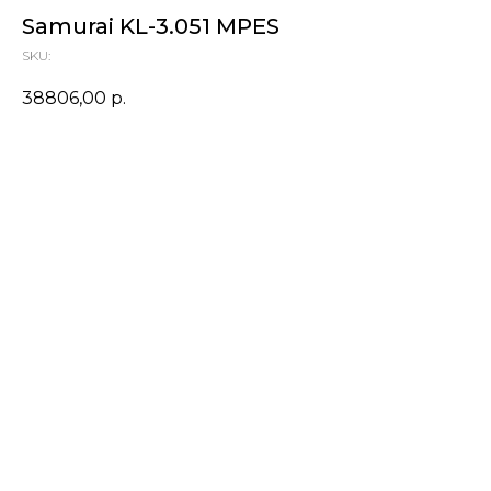
Samurai KL-3.051 MPES
SKU:
38806,00
р.