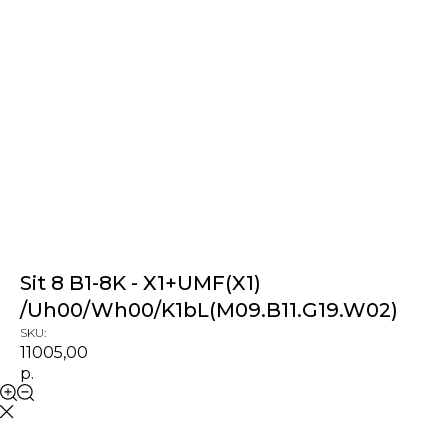
Sit 8 B1-8K - X1+UMF(X1)
/Uh00/Wh00/K1bL(M09.B11.G19.W02)
SKU:
11005,00
р.