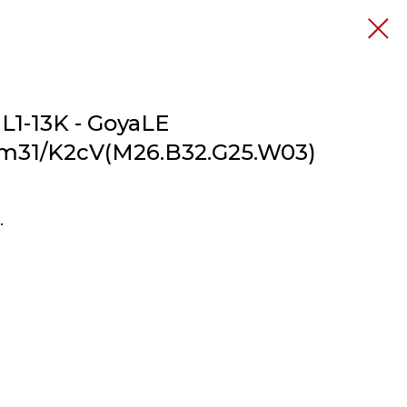
L1-13K - GoyaLE
m31/K2cV(M26.B32.G25.W03)
.