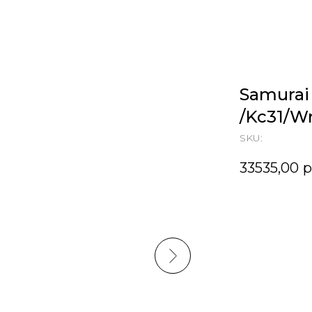
Samurai 
/Kc31/W
SKU:
33535,00
р