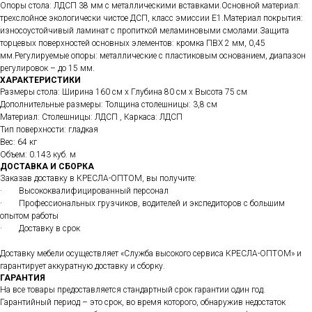
Опоры стола: ЛДСП 38 мм с металлическими вставками.Основной материал:
трехслойное экологически чистое ДСП, класс эмиссии Е1.Материал покрытия:
износоустойчивый ламинат с пропиткой меламиновыми смолами.Защита
торцевых поверхностей основных элементов: кромка ПВХ 2 мм, 0,45
мм.Регулируемые опоры: металлические с пластиковым основанием, диапазон
регулировок – до 15 мм.
ХАРАКТЕРИСТИКИ
Размеры стола: Ширина 160 см x Глубина 80 см x Высота 75 см
Дополнительные размеры: Толщина столешницы: 3,8 см
Материал: Столешницы: ЛДСП , Каркаса: ЛДСП
Тип поверхности: гладкая
Вес: 64 кг
Объем: 0.143 куб. м
ДОСТАВКА И СБОРКА
Заказав доставку в КРЕСЛА-ОПТОМ, вы получите:
· Высококвалифицированный персонал
· Профессиональных грузчиков, водителей и экспедиторов с большим
опытом работы
· Доставку в срок
Доставку мебели осуществляет «Служба высокого сервиса КРЕСЛА-ОПТОМ» и
гарантирует аккуратную доставку и сборку.
ГАРАНТИЯ
На все товары предоставляется стандартный срок гарантии один год.
Гарантийный период – это срок, во время которого, обнаружив недостаток