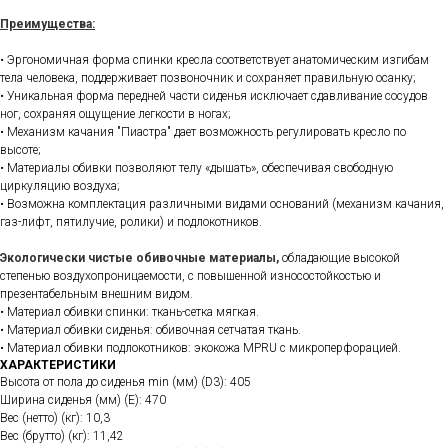
Преимущества:
• Эргономичная форма спинки кресла соответствует анатомическим изгибам
тела человека, поддерживает позвоночник и сохраняет правильную осанку;
• Уникальная форма передней части сиденья исключает сдавливание сосудов
ног, сохраняя ощущение легкости в ногах;
• Механизм качания "Пиастра" дает возможность регулировать кресло по
высоте;
• Материалы обивки позволяют телу «дышать», обеспечивая свободную
циркуляцию воздуха;
• Возможна комплектация различными видами оснований (механизм качания,
газ-лифт, пятилучие, ролики) и подлокотников.
Экологически чистые обивочные материалы,
обладающие высокой
степенью воздухопроницаемости, с повышенной износостойкостью и
презентабельным внешним видом.
• Материал обивки спинки: ткань-сетка мягкая.
• Материал обивки сиденья: обивочная сетчатая ткань.
• Материал обивки подлокотников: экокожа MPRU с микроперфорацией.
ХАРАКТЕРИСТИКИ
Высота от пола до сиденья min (мм) (D3): 405
Ширина сиденья (мм) (E): 470
Вес (нетто) (кг): 10,3
Вес (брутто) (кг): 11,42