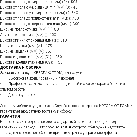
Высота от пола до сиденья max (мм) (D4): 505
Высота от пола с уч. сиденья min (мм) (D: 440
Высота от пола с уч. сиденья max (мм) (D: 540
Высота от пола до подлокотник min (мм) (: 700
Высота от пола до подлокотник max (мм) (: 800
Ширина подлокотника (мм) (H): 80
Длина подлокотника (мм) (I): 430
Высота спинки от сиденья (мм) (F): 610
Ширина спинки (мм) (A1): 475
Ширина изделия (мм) (A): 665
Высота изделия min (мм) (C1): 1050
Высота изделия max (мм) (C2): 1150
ДОСТАВКА И СБОРКА
Заказав доставку в КРЕСЛА-ОПТОМ, вы получите:
· Высококвалифицированный персонал
· Профессиональных грузчиков, водителей и экспедиторов с большим
опытом работы
· Доставку в срок
Доставку мебели осуществляет «Служба высокого сервиса КРЕСЛА-ОПТОМ» и
гарантирует аккуратную доставку и сборку.
ГАРАНТИЯ
На все товары предоставляется стандартный срок гарантии один год.
Гарантийный период – это срок, во время которого, обнаружив недостаток
товара, вы можете потребовать принять меры по устранению дефекта.